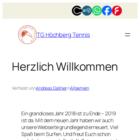
Zum
Inhalt
springen
TG Höchberg Tennis
Herzlich Willkommen
Verfasst von
Andreas Dallner
in
Allgemein
Ein grandioses Jahr 2018 ist zu Ende – 2019
ist da. Mit dem neuen Jahr haben wir auch
unsere Webseite grundlegend erneuert. Viel
Spaß beim Surfen. Und freut Euch schon