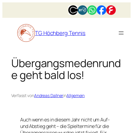
Zum
Inhalt
springen
TG Höchberg Tennis
Übergangsmedenrund
e geht bald los!
Verfasst von
Andreas Dallner
in
Allgemein
Auch wenn es in diesem Jahr nicht um Auf-
und Abstieg geht – die Spieltermine für die
Übergangssaison wurden jetzt fixiert. Für