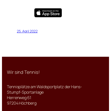
25. April 2022
Wir sind Tennis!
Tennisplätze am Waldsportplatz der Hans-
Stumpf-Sportanlage
Herrenweg 61
97204 Höchberg