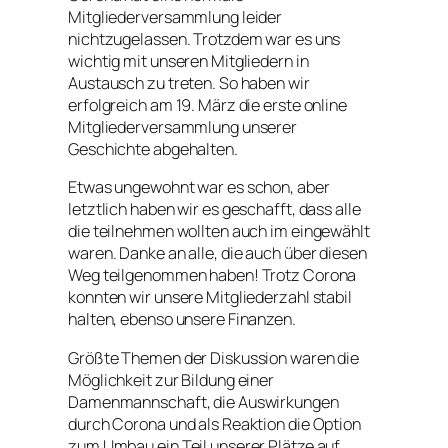
Mitgliederversammlung leider
nichtzugelassen. Trotzdem war es uns
wichtig mit unseren Mitgliedern in
Austausch zu treten. So haben wir
erfolgreich am 19. März die erste online
Mitgliederversammlung unserer
Geschichte abgehalten.
Etwas ungewohnt war es schon, aber
letztlich haben wir es geschafft, dass alle
die teilnehmen wollten auch im eingewählt
waren. Danke an alle, die auch über diesen
Weg teilgenommen haben! Trotz Corona
konnten wir unsere Mitgliederzahl stabil
halten, ebenso unsere Finanzen.
Größte Themen der Diskussion waren die
Möglichkeit zur Bildung einer
Damenmannschaft, die Auswirkungen
durch Corona und als Reaktion die Option
zum Umbau ein Teil unserer Plätze auf