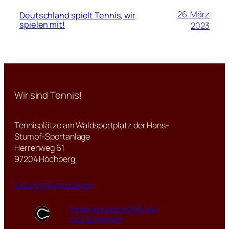
26. März
Deutschland spielt Tennis, wir
spielen mit!
2023
Wir sind Tennis!
Tennisplätze am Waldsportplatz der Hans-
Stumpf-Sportanlage
Herrenweg 61
97204 Höchberg
In Google Maps anzeigen
Reserviere deinen Platz auf
courtbooking.de